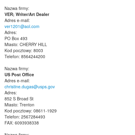
Nazwa firmy:
VER; Writer/Art Dealer
Adres e-mail:
ver1201@aol.com
Adres:
PO Box 493
Miasto: CHERRY HILL
Kod pocztowy: 8003
Telefon: 8564244200
Nazwa firmy:
US Post Office
Adres e-mail:
christine.dugas@usps.gov
Adres:
852 S Broad St
Miasto: Trenton
Kod pocztowy: 08611-1929
Telefon: 2567284493
FAX: 6093938338
Nazwa firmy: