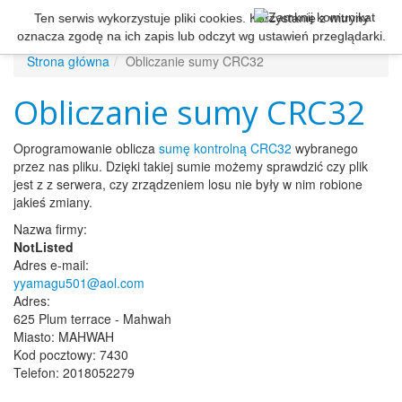
Ten serwis wykorzystuje pliki cookies. Korzystanie z witryny
Dyplomy
oznacza zgodę na ich zapis lub odczyt wg ustawień przeglądarki.
Strona główna
Obliczanie sumy CRC32
Obliczanie sumy CRC32
Oprogramowanie oblicza
sumę kontrolną CRC32
wybranego
przez nas pliku. Dzięki takiej sumie możemy sprawdzić czy plik
jest z z serwera, czy zrządzeniem losu nie były w nim robione
jakieś zmiany.
Nazwa firmy:
NotListed
Adres e-mail:
yyamagu501@aol.com
Adres:
625 Plum terrace - Mahwah
Miasto: MAHWAH
Kod pocztowy: 7430
Telefon: 2018052279