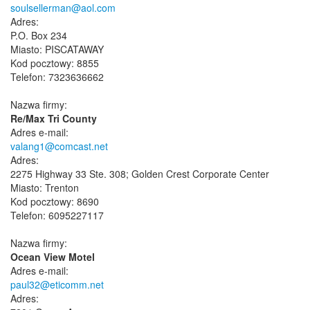
soulsellerman@aol.com
Adres:
P.O. Box 234
Miasto: PISCATAWAY
Kod pocztowy: 8855
Telefon: 7323636662
Nazwa firmy:
Re/Max Tri County
Adres e-mail:
valang1@comcast.net
Adres:
2275 Highway 33 Ste. 308; Golden Crest Corporate Center
Miasto: Trenton
Kod pocztowy: 8690
Telefon: 6095227117
Nazwa firmy:
Ocean View Motel
Adres e-mail:
paul32@eticomm.net
Adres: