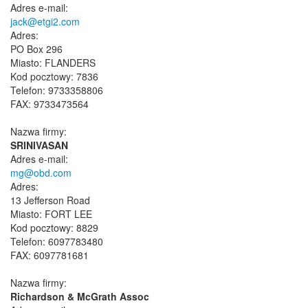
Adres e-mail:
jack@etgi2.com
Adres:
PO Box 296
Miasto: FLANDERS
Kod pocztowy: 7836
Telefon: 9733358806
FAX: 9733473564
Nazwa firmy:
SRINIVASAN
Adres e-mail:
mg@obd.com
Adres:
13 Jefferson Road
Miasto: FORT LEE
Kod pocztowy: 8829
Telefon: 6097783480
FAX: 6097781681
Nazwa firmy:
Richardson & McGrath Assoc