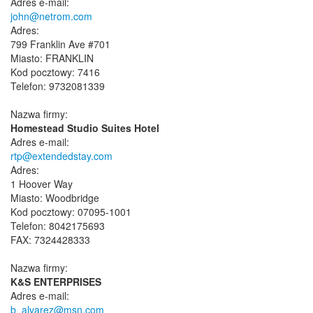
Adres e-mail:
john@netrom.com
Adres:
799 Franklin Ave #701
Miasto: FRANKLIN
Kod pocztowy: 7416
Telefon: 9732081339
Nazwa firmy:
Homestead Studio Suites Hotel
Adres e-mail:
rtp@extendedstay.com
Adres:
1 Hoover Way
Miasto: Woodbridge
Kod pocztowy: 07095-1001
Telefon: 8042175693
FAX: 7324428333
Nazwa firmy:
K&S ENTERPRISES
Adres e-mail:
b_alvarez@msn.com