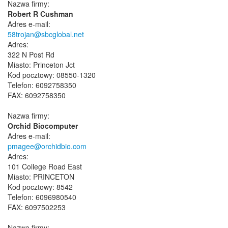
Nazwa firmy:
Robert R Cushman
Adres e-mail:
58trojan@sbcglobal.net
Adres:
322 N Post Rd
Miasto: Princeton Jct
Kod pocztowy: 08550-1320
Telefon: 6092758350
FAX: 6092758350
Nazwa firmy:
Orchid Biocomputer
Adres e-mail:
pmagee@orchidbio.com
Adres:
101 College Road East
Miasto: PRINCETON
Kod pocztowy: 8542
Telefon: 6096980540
FAX: 6097502253
Nazwa firmy: