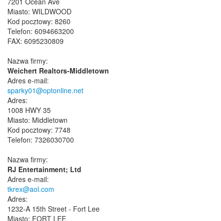
7201 Ocean Ave
Miasto: WILDWOOD
Kod pocztowy: 8260
Telefon: 6094663200
FAX: 6095230809
Nazwa firmy:
Weichert Realtors-Middletown
Adres e-mail:
sparky01@optonline.net
Adres:
1008 HWY 35
Miasto: Middletown
Kod pocztowy: 7748
Telefon: 7326030700
Nazwa firmy:
RJ Entertainment; Ltd
Adres e-mail:
tkrex@aol.com
Adres:
1232-A 15th Street - Fort Lee
Miasto: FORT LEE